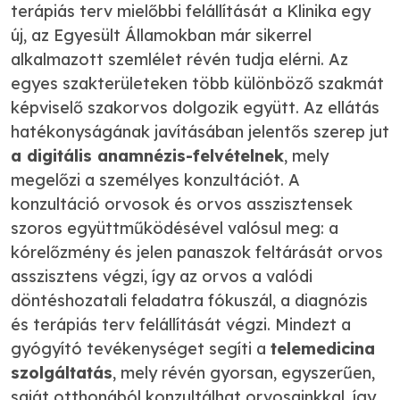
terápiás terv mielőbbi felállítását a Klinika egy
új, az Egyesült Államokban már sikerrel
alkalmazott szemlélet révén tudja elérni. Az
egyes szakterületeken több különböző szakmát
képviselő szakorvos dolgozik együtt. Az ellátás
hatékonyságának javításában jelentős szerep jut
a digitális anamnézis-felvételnek
, mely
megelőzi a személyes konzultációt. A
konzultáció orvosok és orvos asszisztensek
szoros együttműködésével valósul meg: a
kórelőzmény és jelen panaszok feltárását orvos
asszisztens végzi, így az orvos a valódi
döntéshozatali feladatra fókuszál, a diagnózis
és terápiás terv felállítását végzi. Mindezt a
gyógyító tevékenységet segíti a
telemedicina
szolgáltatás
, mely révén gyorsan, egyszerűen,
saját otthonából konzultálhat orvosainkkal, így