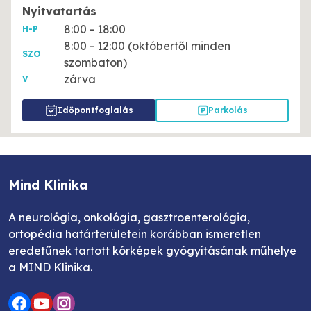
Nyitvatartás
8:00 - 18:00
H-P
8:00 - 12:00 (októbertől minden
SZO
szombaton)
zárva
V
Időpontfoglalás
Parkolás
Mind Klinika
A neurológia, onkológia, gasztroenterológia,
ortopédia határterületein korábban ismeretlen
eredetűnek tartott kórképek gyógyításának műhelye
a MIND Klinika.