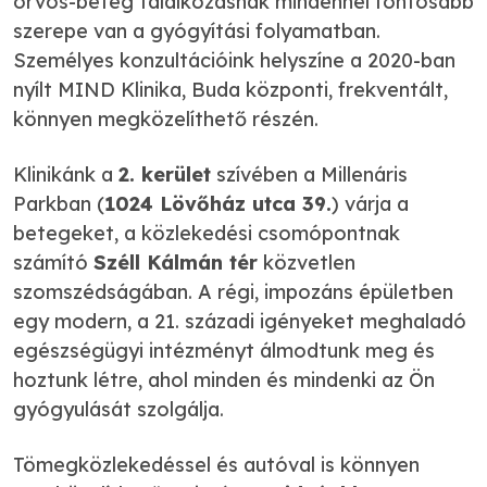
orvos-beteg találkozásnak mindennél fontosabb
szerepe van a gyógyítási folyamatban.
Személyes konzultációink helyszíne a 2020-ban
nyílt MIND Klinika, Buda központi, frekventált,
könnyen megközelíthető részén.
Klinikánk a
2. kerület
szívében a Millenáris
Parkban (
1024 Lövőház utca 39.
) várja a
betegeket, a közlekedési csomópontnak
számító
Széll Kálmán tér
közvetlen
szomszédságában. A régi, impozáns épületben
egy modern, a 21. századi igényeket meghaladó
egészségügyi intézményt álmodtunk meg és
hoztunk létre, ahol minden és mindenki az Ön
gyógyulását szolgálja.
Tömegközlekedéssel és autóval is könnyen