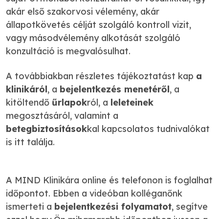
akár első szakorvosi vélemény, akár
állapotkövetés célját szolgáló kontroll vizit,
vagy másodvélemény alkotását szolgáló
konzultáció is megvalósulhat.
A továbbiakban részletes tájékoztatást kap
a
klinikáról
, a
bejelentkezés menetéről
, a
kitöltendő
űrlapok
ról, a
leleteinek
megosztásáról, valamint a
betegbiztosítások
kal kapcsolatos tudnivalókat
is itt találja.
A MIND Klinikára online és telefonon is foglalhat
időpontot. Ebben a videóban kolléganőnk
ismerteti a
bejelentkezési folyamatot
, segítve