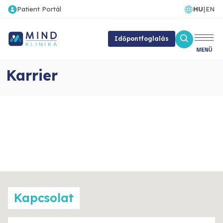
Patient Portál
HU
|
EN
Időpontfoglalás
Karrier
Kapcsolat