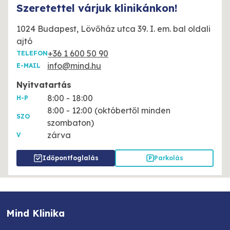
Szeretettel várjuk klinikánkon!
1024 Budapest, Lövőház utca 39. I. em. bal oldali
ajtó
+36 1 600 50 90
TELEFON
info@mind.hu
E-MAIL
Nyitvatartás
8:00 - 18:00
H-P
8:00 - 12:00 (októbertől minden
SZO
szombaton)
zárva
V
Időpontfoglalás
Parkolás
Mind Klinika