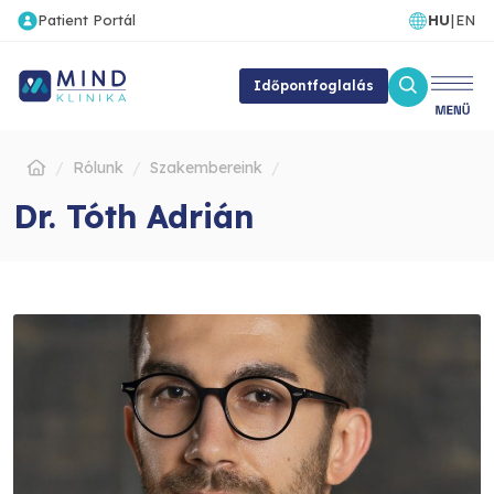
Patient Portál
HU
|
EN
Időpontfoglalás
Rólunk
Szakembereink
Dr. Tóth Adrián