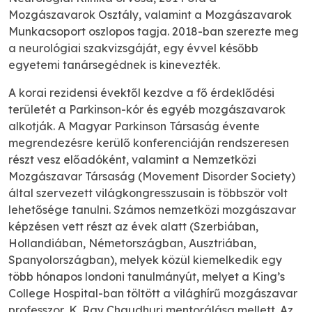
Mozgászavarok Osztály, valamint a Mozgászavarok
Munkacsoport oszlopos tagja. 2018-ban szerezte meg
a neurológiai szakvizsgáját, egy évvel később
egyetemi tanársegédnek is kinevezték.
A korai rezidensi évektől kezdve a fő érdeklődési
területét a Parkinson-kór és egyéb mozgászavarok
alkotják. A Magyar Parkinson Társaság évente
megrendezésre kerülő konferenciáján rendszeresen
részt vesz előadóként, valamint a Nemzetközi
Mozgászavar Társaság (Movement Disorder Society)
által szervezett világkongresszusain is többször volt
lehetősége tanulni. Számos nemzetközi mozgászavar
képzésen vett részt az évek alatt (Szerbiában,
Hollandiában, Németországban, Ausztriában,
Spanyolországban), melyek közül kiemelkedik egy
több hónapos londoni tanulmányút, melyet a King’s
College Hospital-ban töltött a világhírű mozgászavar
professzor, K. Ray Chaudhuri mentorálása mellett. Az