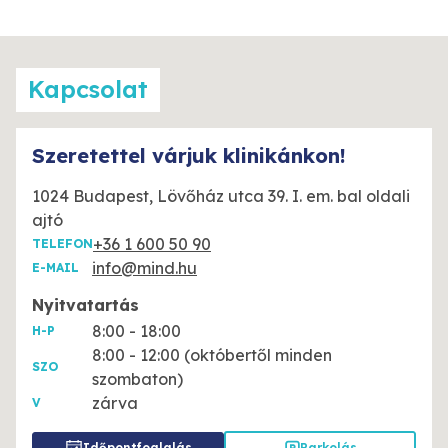
Kapcsolat
Szeretettel várjuk klinikánkon!
1024 Budapest, Lövőház utca 39. I. em. bal oldali
ajtó
+36 1 600 50 90
TELEFON
info@mind.hu
E-MAIL
Nyitvatartás
8:00 - 18:00
H-P
8:00 - 12:00 (októbertől minden
SZO
szombaton)
zárva
V
Időpontfoglalás
Parkolás