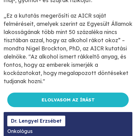
máj-, gyomor- és szájrák rizikóját.
„Ez a kutatás megerősíti az AICR saját
felméréseit, amelyek szerint az Egyesült Államok
lakosságának több mint 50 százaléka nincs
tisztában azzal, hogy az alkohol rákot okoz” –
mondta Nigel Brockton, PhD, az AICR kutatási
alelnöke. "Az alkohol ismert rákkeltő anyag, és
fontos, hogy az emberek ismerjék a
kockázatokat, hogy megalapozott döntéseket
tudjanak hozni."
ELOLVASOM AZ ÍRÁST
Dr. Lengyel Erzsébet
Onkológus