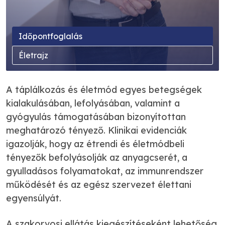
Időpontfoglalás
Életrajz
A táplálkozás és életmód egyes betegségek
kialakulásában, lefolyásában, valamint a
gyógyulás támogatásában bizonyítottan
meghatározó tényező. Klinikai evidenciák
igazolják, hogy az étrendi és életmódbeli
tényezők befolyásolják az anyagcserét, a
gyulladásos folyamatokat, az immunrendszer
működését és az egész szervezet élettani
egyensúlyát.
A szakorvosi ellátás kiegészítéseként lehetőség