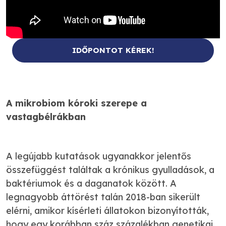
IDŐPONTOT KÉREK!
A mikrobiom kóroki szerepe a
vastagbélrákban
A legújabb kutatások ugyanakkor jelentős
összefüggést találtak a krónikus gyulladások, a
baktériumok és a daganatok között. A
legnagyobb áttörést talán 2018-ban sikerült
elérni, amikor kísérleti állatokon bizonyították,
hogy egy korábban száz százalékban genetikai