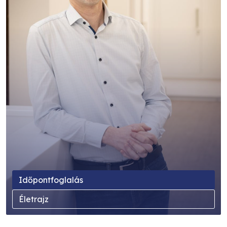
Időpontfoglalás
Életrajz