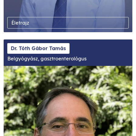
Életrajz
Dr. Tóth Gábor Tamás
Belgyógyász, gasztroenterológus