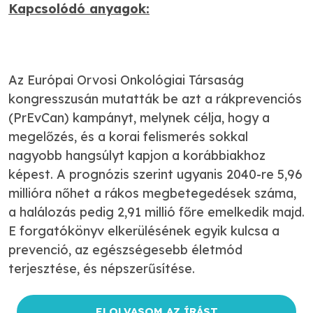
Kapcsolódó anyagok:
Az Európai Orvosi Onkológiai Társaság
kongresszusán mutatták be azt a rákprevenciós
(PrEvCan) kampányt, melynek célja, hogy a
megelőzés, és a korai felismerés sokkal
nagyobb hangsúlyt kapjon a korábbiakhoz
képest. A prognózis szerint ugyanis 2040-re 5,96
millióra nőhet a rákos megbetegedések száma,
a halálozás pedig 2,91 millió főre emelkedik majd.
E forgatókönyv elkerülésének egyik kulcsa a
prevenció, az egészségesebb életmód
terjesztése, és népszerűsítése.
ELOLVASOM AZ ÍRÁST