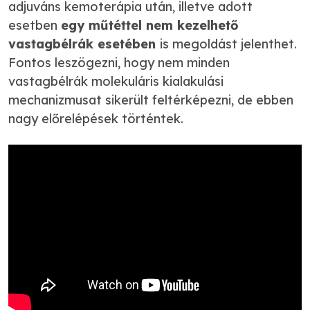
adjuváns kemoterápia után, illetve adott
esetben
egy műtéttel nem kezelhető
vastagbélrák esetében
is megoldást jelenthet.
Fontos leszögezni, hogy nem minden
vastagbélrák molekuláris​ kialakulási
mechanizmusat siker​ü​lt feltérképezni, de ebben
nagy előrelépések történtek.