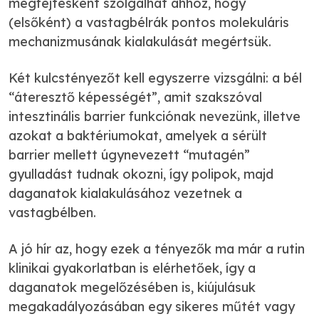
megfejtésk​é​nt szolgálhat ahhoz, hogy
(elsőként) a vastagbélrák pontos molekuláris
mechanizmusának kialakulását megértsük.
Két kulcstényezőt kell egyszerre vizsgálni: a bél
“áteresztő képességét”, amit szakszóval
intesztinális barrier funkciónak nevezünk, illetve
azokat a baktériumokat, amelyek a sérült
barrier mellett úgynevezett “mutagén”
gyulladást tud​nak​ okozni, így polipok, majd
daganatok kialakulásához vezetnek a
vastagbélben.
A jó hír az, hogy ezek a tényezők ma már a rutin
klinikai gyakorlatban is elérhetőek, így a
daganatok megelőzésében is, kiújulásuk
megakadályozásában egy sikeres műtét vagy