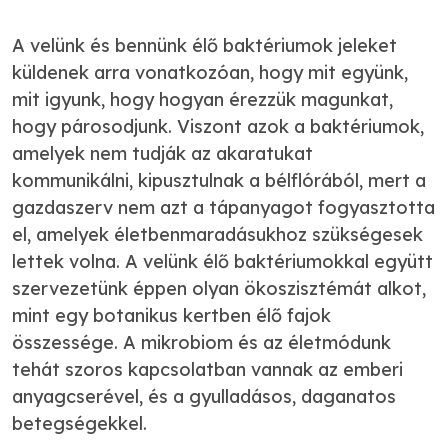
A velünk és bennünk élő baktériumok jeleket
küldenek arra vonatkozóan, hogy mit együnk,
mit igyunk, hogy hogyan érezzük magunkat,
hogy párosodjunk. Viszont azok a baktériumok,
amelyek nem tudják az akaratukat
kommunikálni, kipusztulnak a bélflórából, mert a
gazdaszerv nem azt a tápanyagot fogyasztotta
el, amelyek életbenmaradásukhoz szükségesek
lettek volna. A velünk élő baktériumokkal együtt
szervezetünk éppen olyan ökoszisztémát alkot,
mint egy botanikus kertben élő fajok
összessége. A mikrobiom és az életmódunk
tehát szoros kapcsolatban vannak az emberi
anyagcserével, és a gyulladásos, daganatos
betegségekkel.