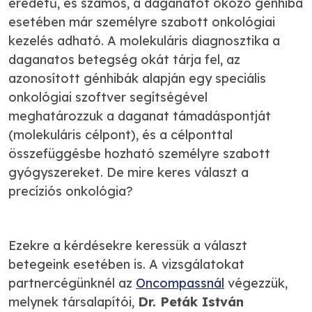
eredetű, és számos, a daganatot okozó génhiba
esetében már személyre szabott onkológiai
kezelés adható. A molekuláris diagnosztika a
daganatos betegség okát tárja fel, az
azonosított génhibák alapján egy speciális
onkológiai szoftver segítségével
meghatározzuk a daganat támadáspontját
(molekuláris célpont), és a célponttal
összefüggésbe hozható személyre szabott
gyógyszereket. De mire keres választ a
precíziós onkológia?
Ezekre a kérdésekre keressük a választ
betegeink esetében is. A vizsgálatokat
partnercégünknél az
Oncompassnál
végezzük,
melynek társalapítói,
Dr. Peták István