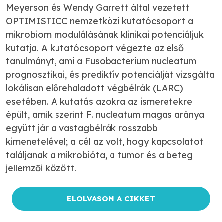
Meyerson és Wendy Garrett által vezetett
OPTIMISTICC nemzetközi kutatócsoport a
mikrobiom modulálásának klinikai potenciáljuk
kutatja. A kutatócsoport végezte az első
tanulmányt, ami a
Fusobacterium nucleatum
prognosztikai,
és prediktív potenciálját vizsgálta
lokálisan előrehaladott végbélrák (LARC)
esetében. A kutatás azokra az ismeretekre
épült, amik szerint
F. nucleatum magas
aránya
együtt jár a vastagbélrák rosszabb
kimenetelével; a cél az volt, hogy kapcsolatot
találjanak a mikrobióta, a tumor és a beteg
jellemzői között.
ELOLVASOM A CIKKET