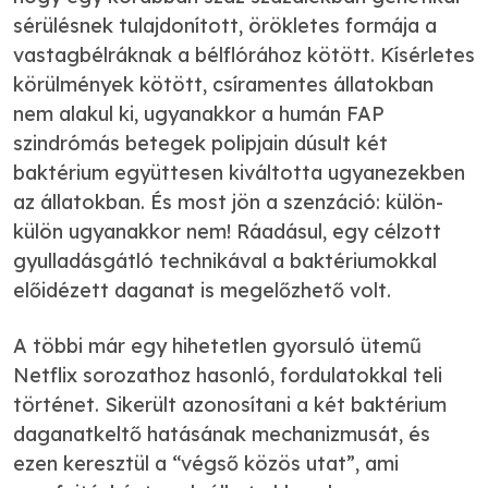
sérülésnek tulajdonított, örökletes formája a
vastagbélráknak a bélflórához kötött. Kísérletes
körülmények kötött, csíramentes állatokban
nem alakul ki, ugyanakkor a humán FAP
szindrómás betegek polipjain dúsult két
baktérium együttesen kiváltotta ugyanezekben
az állatokban. És most jön a szenzáció: külön-
külön ugyanakkor nem! Ráadásul, egy célzott
gyulladásgátló technikával a baktériumokkal
előidézett daganat is megelőzhető volt.
A többi már egy hihetetlen gyorsuló ütemű
Netflix sorozathoz hasonló, fordulatokkal teli
történet. Sikerült azonosítani a két baktérium
daganatkeltő hatásának mechanizmusát, és
ezen keresztül a “végső közös utat”, ami