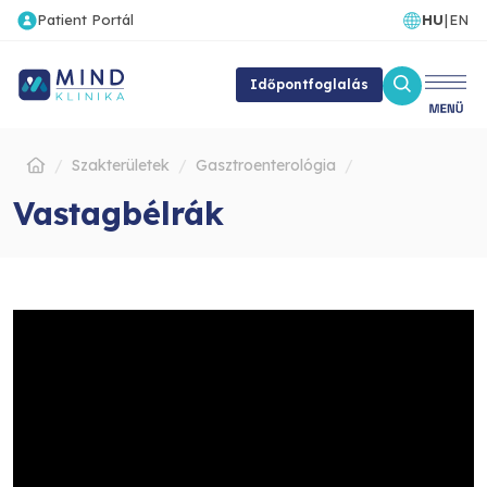
Patient Portál
HU
|
EN
Időpontfoglalás
Szakterületek
Gasztroenterológia
Vastagbélrák