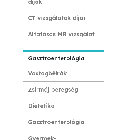
díjak
CT vizsgálatok díjai
Altatásos MR vizsgálat
Gasztroenterológia
Vastagbélrák
Zsírmáj betegség
Dietetika
Gasztroenterológia
Gyermek-