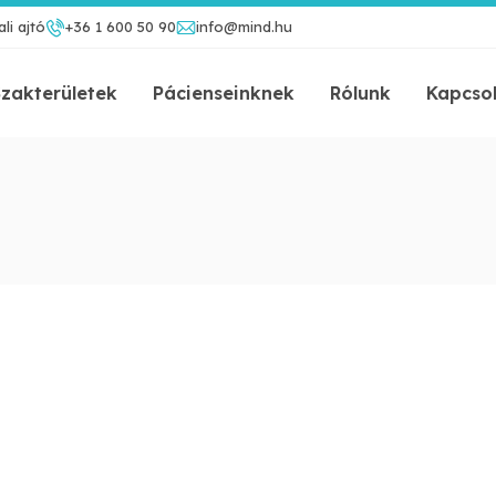
li ajtó
+36 1 600 50 90
info@mind.hu
zakterületek
Pácienseinknek
Rólunk
Kapcso