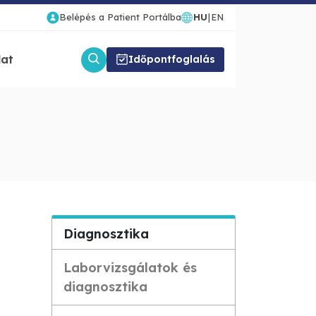
Belépés a Patient Portálba
HU
|
EN
lat
Időpontfoglalás
Diagnosztika
Laborvizsgálatok és
diagnosztika